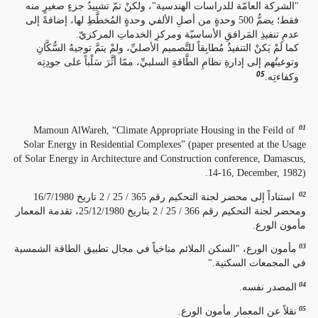
"الشركة العامّة للدراسات الهندسية"، ولكنْ تمّ تشييدُ جزءٍ صغيرٍ منه
فقط؛ يضمُّ 500 وحدةٍ من أصلِ الألفي وحدةٍ المُخطَّطِ لها، إضافةً إلى
عدمِ تنفيذِ المَرافقِ الأساسيّة ومركزِ الخدماتِ المركزيّ.
كما لَمْ يَكنْ التنفيذُ مُطابِقاً للتَّصميم الأصليِّ، ولمْ يتمَّ توجيهُ السُّكَّانِ
وتوعيتُهم إلى إدارةِ نظامِ الطَّاقةِ السلبيِّ، ممّا أثَّرَ سَلْباً على جودِتِه
05
وكفاءتِه.
01
Mamoun AlWareh, “Climate Appropriate Housing in the Feild of
Solar Energy in Residential Complexes” (paper presented at the Usage
of Solar Energy in Architecture and Construction conference, Damascus,
14-16, December, 1982).
02
استناداً إلى محضر لجنة التحكيم رقم 365 / 25 / 2 تاريخ 16/7/1980
ومحضر لجنة التحكيم رقم 366 / 25 / 2 بتاريخ 25/12/1980، تقدمة المعمار
مأمون الورع.
03
مأمون الورع، "السكن الملائم مناخياً في مجال تطبيق الطاقة الشمسية
في المجمعات السكنية."
04
المصدر نفسه.
05
نقلاً عن المعمار مأمون الورع.