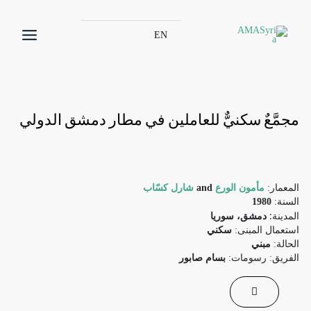
EN
مجمَّعٌ سكنيٌّ للعاملين في مطار دمشق الدولي
المعمار:
مأمون الورع
and
شارل كسّاب
السنة:
1980
المدينة:
دمشق، سوريا
استعمال المبنى:
سكني
الحالة:
مبني
الفريق: رسومات:
بسام صابور