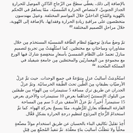
بالإضافة إلى ذلك، يغطّي سطحٌ من الزّجاجِ الدّاكنِ الموصِل للحرارةِ
الجدارَ الجنوبيَّ، لامتصاصِ الحرارة الشّمسيّة، ممّا يساهمُ في التّحكم
بالتّهوية والمُناخِ الداخليِّ خلالَ المواسم المختلفة. وعمِلَ مهندسون
متخصّصون على مراقبةِ زيادةِ الحرارة وفقدانِها، بالإضافة إلى التّهوية،
03
خلالَ مراحلِ التّصميم المختلفة.
تمّ وضعُ مبادئَ توجيهيّةٍ لنظامِ الطّاقة الشمسيّة المستخدَم مِن خلال
مشاوراتٍ ومباحثاتٍ مع مختصّين، كما استُلْهِمَتْ مِن تجربةٍ لتصميمِ
منازلَ تعتمدُ على النّظام الشمسيّ بأسعارٍ منخفِضةٍ شاركَ فيها الورع
مع مجموعةٍ من المِعماريّين والمختصّين مِن جامعةِ شيفيلد في
04
المملكة المتّحدة.
استُخْدِمَتْ أساليبُ عزلٍ متنوّعةٌ في جميعِ الوحدات. حيث تمَّ عزلُ
الأرضيّاتِ بطبقاتٍ مِنَ الطِّين تحتَ الطّبقة الخرسانيّة. وتمّ عزلُ
الجدران عن طريق تركِ مسافة 5 سنتيمترات مِن الهواء بين طبقتَين
من البلوك الإسمنتيّ إحداهُما بعرضِ 10 سنتيمترات والأخرى بعرض
15 سنتيمتراً. أخيراً، تمّ عزلُ الأسقفِ بترك 5 سم مِن المساحة
الفارغة المغطّاة بعازلٍ للرُّطوبة، ممّا يسمحُ بحركةِ الهواء. كما تمَّ
استخدامُ الزُّجاج المزدَوَج لتنظيمِ درجةِ الحرارة بشكلٍ فَعَّال.
أُخِذَ تقليلُ تكاليفِ البناء بالحسبان عن طريقِ استخدامِ موادَّ مصنَّعةٍ
محلّياً ولا تتطلّبُ أساليبَ بناءٍ معقَّدَة. تمَّ تنفيذُ المُجمَّعِ مِن قِبَلِ