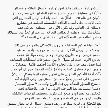
أَعلنتْ وزارةُ الإسكان والمَرافق (وزارة الأشغال العامّة والإسكان
حاليّاً) عن مسابقةِ تصميمِ ضاحيةٍ سكنيّةٍ للعاملين في مطارِ دمشق
الدّوليّ في عام 1980. تُمثِّلُ هذه المحاولةُ أحدَ أوائلِ المشاريع التي
تبنَّت الاعتمادَ على أنظمة الطّاقة الشّمسيّة السلبية في مشاريعِ
الإسكانِ في العالَم، وقد يكون الأوّل في المنطقة العربيّة. فقد
استُخْدِمَتْ تلك الأنظمة كانعكاسٍ للحاجَةِ إلى عمرانٍ يَحدُّ مِن استهلاكِ
01
مصادرِ الطّاقة غير المتجدِّدَة إلى الحدّ الأدنى في المنطقة.
تألّفَتْ هيئةُ تحكيمِ المسابقة مِن وزير الإسكان والمرافق في ذلك
الوقت؛ د.م. نورس الدّقر، إلى جانب د.م. روجيه دبا، و د.م. عبد
المنعم حربلي، و م. فاروق رجولة، و د.م. رئيف مهنّا. تمّ حجبُ
الجائزةِ الأولى حيث لم تمتَثِلْ أيٌّ مِن المقترَحات لمتطلَّباتِ المسابقة،
فيما حصَلَ مقترحان على الجائزة الثّانية؛ أحدُهما قدَّمَهُ المِعماريّان
مأمون الورع وشارل كساب، والآخرُ قدَّمَه المِعمارُ جوزيف أبو حديد.
حثّتْ لَجنةُ التَّحكيمِ الفائزَين على تطويرِ مقترحاتِهما بشكلٍ تشاركيٍّ
للحصولِ على تصميمٍ يجمَعُ خصائصَ المقترَحَين. وفي النّهاية، نُفِّذَ
02
المقترَحُ المُطَوَّر المقدَّمُ مِن قِبَلِ الورع وكساب.
تطوَّر التصميمُ
الأصليُّ للمسابقة بعدَ المرحلة الأولى بناءً على ملاحظاتِ لجنة
التّحكيم، مع تغييراتٍ واضحةٍ في تكوين وتخطيطِ الوحدات السّكنيّة
والوظائفِ والمرافقِ المتاحة وتوزيعِ الخدمات عبر الموقع.
يقعُ المُجمَّعُ في قريةِ سكا في ريف دمشق، شمال غرب مطارِ دمشق