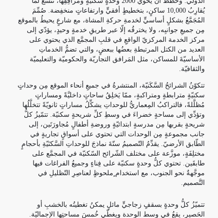
الدّولي. وخُطّطَ أن يحوي 2000 وحدةٍ سكنيّةٍ ومَرافِقِها، تتّسعُ لما
يُقارِبُ 10,000 ساكنٍ، بتخطيطٍ أفقيٍّ وارتفاعاتٍ منخفِضة. صُمِّمَ
المُجَمَّعُ بشكلٍ أساسيٍّ لخدمةِ حركةِ المشاة، مع شارعٍ يحيطُ بالموقع
مِن جميعِ جوانبِه، ولا يخترقُه إلّا عبر طريقِ خدمةٍ وحيدٍ، يؤدّي إلى
مركز الخدمة المركزيّ الواقعِ في قلبِ المجمَّع الذي يحتوي على
العديد من الكتل المرتبطةِ بعضُها ببعضٍ، والتي تضمُّ الخدماتِ
الأساسيّةَ للمساكن، مثل المَرافق التجاريّة والحكوميّة والتعليميّة
والثقافيّة.
تتكوّنُ الشرائحُ السَّكَنيّة، المنتشرةُ في جميعِ أنحاء الموقع مِن وحداتٍ
سكنيّةٍ مترابطةٍ ومتراكبةٍ، ممّا يَخلِقُ ساحاتٍ داخليَّةً ومساراتٍ
مُظلَّلةً، فالتراكبُ المِعماريُّ للوحداتِ يشكِّلُ مساراتٍ ثانويّةً تتخلَّلُها
وتؤدِّي إلى مساحةٍ خضراءَ في وسطِ كلِّ شريحةٍ سكنيّة. تتمّيزُ كلُّ
شريحةٍ بقربها مِن مدرسةٍ ابتدائيّةٍ وروضةِ أطفالٍ مُجاورَتَين، إلى
جانب مجموعةٍ مِن الوحدات التي تحتوي على أسواقٍ تجاريةٍ في
الطّابق الأرضيّ. يقدِّمُ التّصميمُ ستّةَ نماذجَ للوحداتِ السَّكنَيّةِ بأحجامٍ
مختلِفَةٍ، موزَّعة على مختلف الشّرائح السّكنيّة في المجمَّع على
طابقَين. تحتوي كلُّ وحدةٍ سكنيّة على فِناءٍ وجميعُ الفراغات فيها
موجَّهةٌ نحو الجنوب، مع استخدام ٍملحوظٍ لعناصِرِ التّظليلِ في
التَّصميم.
تتميّزُ كلُّ وحدةٍ بسقفٍ زجاجيٍّ مائلٍ يمكنُ تغطيتُه بالخشبِ أو
الحَصير، يقعُ في وسط الوحدة ويغطّي خُمسَ مساحتِها الإجماليّة.